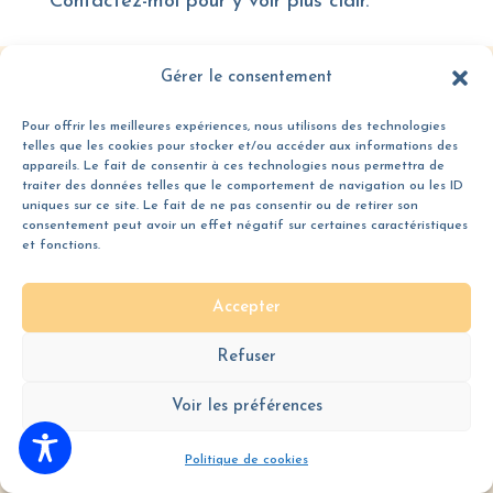
Contactez-moi pour y voir plus clair.
Gérer le consentement
Mentions légales et politique de confidentialité
|
Politique de cookies
|
Pour offrir les meilleures expériences, nous utilisons des technologies
Conditions Générales de Ventes
| Conception
Pillow Studio
| Tous droits
telles que les cookies pour stocker et/ou accéder aux informations des
réservés © Anne Augeard Entreprise Individuelle
appareils. Le fait de consentir à ces technologies nous permettra de
traiter des données telles que le comportement de navigation ou les ID
uniques sur ce site. Le fait de ne pas consentir ou de retirer son
consentement peut avoir un effet négatif sur certaines caractéristiques
et fonctions.
Accepter
Refuser
Voir les préférences
Politique de cookies