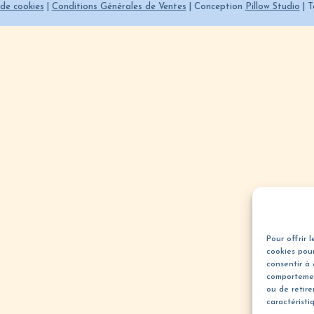
 de cookies
|
Conditions Générales de Ventes
| Conception
Pillow Studio
| T
Pour offrir 
cookies pour
consentir à 
comportemen
ou de retir
caractéristi